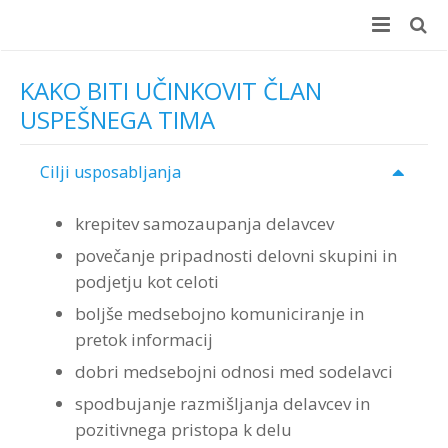
Domov
KAKO BITI UČINKOVIT ČLAN
USPEŠNEGA TIMA
E-učenje
Učni center
E-učenje
Cilji usposabljanja
Delavnice
+100 Online usposabljanj
Učni center
krepitev samozaupanja delavcev
povečanje pripadnosti delovni skupini in
Coaching
Prednosti za podjetja
Koristi za podjetje
Delavnice
podjetju kot celoti
Merjenje učinkov (ROI)
Prednosti za zaposlene
Koristi za zaposlene
Različne možnosti izvedbe
Coaching
boljše medsebojno komuniciranje in
pretok informacij
Testiranje
Brezplačen preizkus
Kaj vsebuje
Velik izbor delavnic
ROI Boot Camp (SLO)
Coaching – reference
dobri medsebojni odnosi med sodelavci
Kontakt
Wellbeing Essentials
Video
Program “Optimizacija timskega dela”
Koristni viri ROI
Ocenjevanje zaposlenih
Prijava na delavnico ROI Boot Camp
spodbujanje razmišljanja delavcev in
pozitivnega pristopa k delu
Avdio
Veščine moderiranja za vsakogar
ROI Week 2023
Interplace
Kontakt
Teme programov