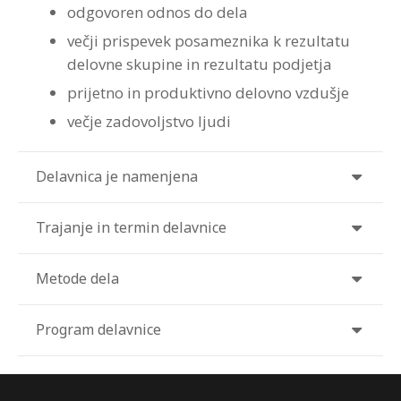
odgovoren odnos do dela
Strokovna Literatura
ROI “Pre-Week”
Contribute
Predstavitev
Prednosti in koristi
Avdio programi po temah
Program “Optimizacija timskega dela”
večji prispevek posameznika k rezultatu
delovne skupine in rezultatu podjetja
Reference
Kazalci veščin
Vizija in poslanstvo
Avdio programi po avtorjih
prijetno in produktivno delovno vzdušje
Zastopstva
Prednosti in koristi
večje zadovoljstvo ljudi
Partnerji
Delavnica je namenjena
Trajanje in termin delavnice
Metode dela
Program delavnice