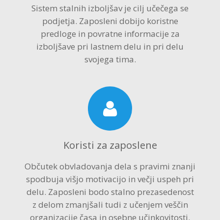
Sistem stalnih izboljšav je cilj učečega se
Strokovna Literatura
ROI “Pre-Week”
Contribute
Predstavitev
Prednosti in koristi
Avdio programi po temah
Program “Optimizacija timskega dela”
podjetja. Zaposleni dobijo koristne
predloge in povratne informacije za
Reference
Kazalci veščin
Vizija in poslanstvo
Avdio programi po avtorjih
izboljšave pri lastnem delu in pri delu
svojega tima.
Zastopstva
Prednosti in koristi
Partnerji
Koristi za zaposlene
Občutek obvladovanja dela s pravimi znanji
spodbuja višjo motivacijo in večji uspeh pri
delu. Zaposleni bodo stalno prezasedenost
z delom zmanjšali tudi z učenjem veščin
organizacije časa in osebne učinkovitosti.