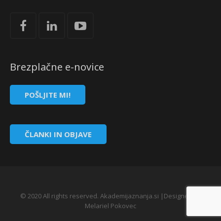
Brezplačne e-novice
POŠLJITE MI!
ČLANKI IN OBJAVE
© 2020 All rights reserved. Akademijaznanja.si |Designed by
Melariel Pokovec