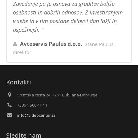
Zavedanje pa je osnova za graditev boljše
osebnosti in dobrih odnosov. Z investiranjem
v sebe in v tim postane delovni dan lažji in
uspešnejši.
Avtoservis Paulus d.o.o.
Stane Paulus -
direktor
Kontakti
Sostrska cesta 2A, 1261 Ljubljana-Dobrunje
+386 1 500 41 44
info@videocenter.si
Sledite nam