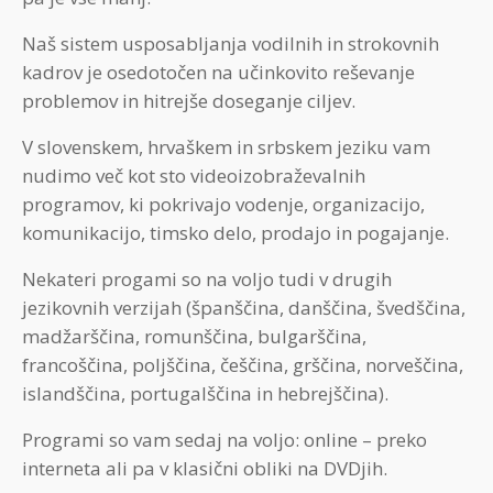
Naš sistem usposabljanja vodilnih in strokovnih
kadrov je osedotočen na učinkovito reševanje
problemov in hitrejše doseganje ciljev.
V slovenskem, hrvaškem in srbskem jeziku vam
nudimo več kot sto videoizobraževalnih
programov, ki pokrivajo vodenje, organizacijo,
komunikacijo, timsko delo, prodajo in pogajanje.
Nekateri progami so na voljo tudi v drugih
jezikovnih verzijah (španščina, danščina, švedščina,
madžarščina, romunščina, bulgarščina,
francoščina, poljščina, češčina, grščina, norveščina,
islandščina, portugalščina in hebrejščina).
Programi so vam sedaj na voljo: online – preko
interneta ali pa v klasični obliki na DVDjih.