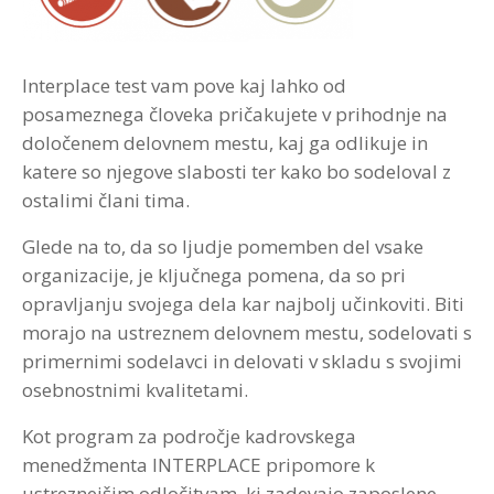
Interplace test vam pove kaj lahko od
posameznega človeka pričakujete v prihodnje na
določenem delovnem mestu, kaj ga odlikuje in
katere so njegove slabosti ter kako bo sodeloval z
ostalimi člani tima.
Glede na to, da so ljudje pomemben del vsake
organizacije, je ključnega pomena, da so pri
opravljanju svojega dela kar najbolj učinkoviti. Biti
morajo na ustreznem delovnem mestu, sodelovati s
primernimi sodelavci in delovati v skladu s svojimi
osebnostnimi kvalitetami.
Kot program za področje kadrovskega
menedžmenta INTERPLACE pripomore k
ustreznejšim odločitvam, ki zadevajo zaposlene.