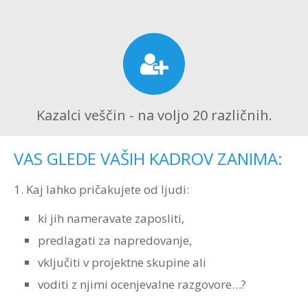
Strokovna Literatura
ROI “Pre-Week”
Contribute
Predstavitev
Prednosti in koristi
Avdio programi po temah
Program “Optimizacija timskega dela”
Reference
Kazalci veščin
Vizija in poslanstvo
Avdio programi po avtorjih
Zastopstva
Prednosti in koristi
Kazalci veščin - na voljo 20 različnih.
Partnerji
VAS GLEDE VAŠIH KADROV ZANIMA:
1. Kaj lahko pričakujete od ljudi:
ki jih nameravate zaposliti,
predlagati za napredovanje,
vključiti v projektne skupine ali
voditi z njimi ocenjevalne razgovore…?