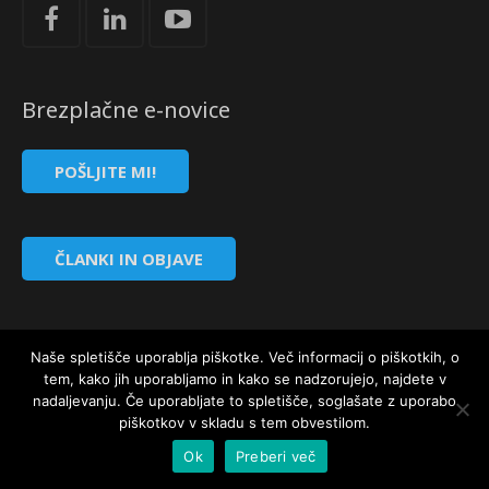
Strokovna Literatura
ROI “Pre-Week”
Contribute
Predstavitev
Prednosti in koristi
Avdio programi po temah
Program “Optimizacija timskega dela”
Reference
Kazalci veščin
Vizija in poslanstvo
Avdio programi po avtorjih
Brezplačne e-novice
Zastopstva
Prednosti in koristi
POŠLJITE MI!
Partnerji
ČLANKI IN OBJAVE
Naše spletišče uporablja piškotke. Več informacij o piškotkih, o
tem, kako jih uporabljamo in kako se nadzorujejo, najdete v
© 2020 All rights reserved. Akademijaznanja.si |Designed by
nadaljevanju. Če uporabljate to spletišče, soglašate z uporabo
Melariel Pokovec
piškotkov v skladu s tem obvestilom.
Ok
Preberi več