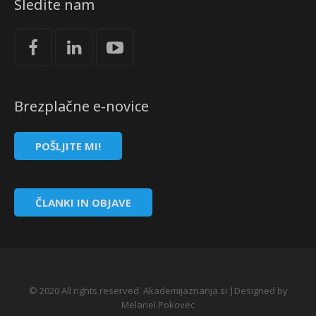
Sledite nam
Brezplačne e-novice
POŠLJITE MI!
ČLANKI IN OBJAVE
© 2020 All rights reserved. Akademijaznanja.si |Designed by
Melariel Pokovec