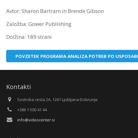
Avtor: Sharon Bartram in Brende Gibson
Založba: Gower Publishing
Dolžina: 189 strani
POVZETEK PROGRAMA ANALIZA POTREB PO USPOSAB
Kontakti
Sostrska cesta 2A, 1261 Ljubljana-Dobrunje
+386 1 500 41 44
info@videocenter.si