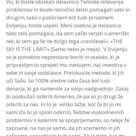
Vsi, ki boste obiskali delavnico Tehnike reševanja
problemov in boste resnično želeli pomagati sebi in
drugim, tako v poklicnem kot tudi privatnem
življenju, boste uspeli. Meni osebno je delavnica
tako zelo pomagala, da sem začel verjeti v ameriški
rek, ki sem ga še ne dolgo tega »zaničeval«: »THE
SKY IS THE LIMIT« (Samo nebo je meja). V življenju
se je potrebno neprestano boriti in vsakdo, ki je
pripravljen to sprejeti mu svetujem, naj investira v
sebe in svoje sodelavce. Preizkusite metode, ki jih
uči Sašo. So 100% vredne tako časa kot tudi
denarja, ki ga namenite za svojo nadgradnjo. Zakaj
bi poskušali odkriti Ameriko, če pa so jo drugi že
odkrili za nas. In to je veliko lažje, kot če bi jo mi
sami (če bi jo sploh odkrili). Rešitve vsakodnevnih
problemov s katerimi se spoprijemamo, so nekje že
zapisane, na nas je samo, da jih vzamemo in jih
začnemo uporabljati tudi sami. To je tisto, kar mi