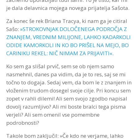
je dala delavnica mojega novega prijatelja Sašota.
Za konec še rek Briana Tracya, ki nam ga je citiral
Sašo:
»STROKOVNJAK DOLOČENEGA PODROČJA Z
ZNANJEM, VREDNIM MILIJONE, LAHKO KADARKOLI
ODIDE KAMORKOLI IN KO BO PRIŠEL NA MEJO, BO
CARINIKU REKEL: NIČ NIMAM ZA PRIJAVITI«
.
Ko sem ga slišal prvič, sem se ob njem samo
nasmehnil, danes pa vidim, da je to res, saj se mi
točno to dogaja. Sedaj vem, da bom le z znanjem in
vloženim trudom dosegel svoje cilje. Pri koncu sem
zopet v rahli dilemi! Ali sem svojo zgodbo napisal
dovolj razumljivo? Ali mi boste bralci tega pisma
verjeli? Ali sem omenil vse pomembne
podrobnosti?
Takole bom zaključil: »Če kdo ne verjame, lahko