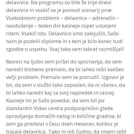
delavnice. Na programu so bile še trije dnevi
delavnice in vsakič se je ponovil scenarij prve.
Vsakodnevni problemi – delavnica – adrenalin –
navdušenje – teden dni kasneje zopet ustaljeni
ritem. Vsakič isto. Delavnico smo zaključili, Sašo
nam je podelil diplome in s tem je bilo konec tudi
zgodbe o uspehu. Vsaj tako sem takrat razmišljal!
Resnici na ljubo sem prišel do spoznanja, da sem
naredil bistveno premalo, da bi lahko rešil kakšen
večji problem. Premalo sem se potrudil. Izgovor je
bil, da sem v službi tako zaposlen, da ni »šans«, da
bi lahko naredil kaj za svoj napredek in razvoj.
Kasneje mi je Sašo povedal, da sem bil po
standardih Video centra podpovprečen glede
opravljanja domačih nalog in količine gradiva, ki
sem ga predelal v času dveh mesecev, kolikor je
trajala delavnica. Tako ni niti čudno, da nisem rešil