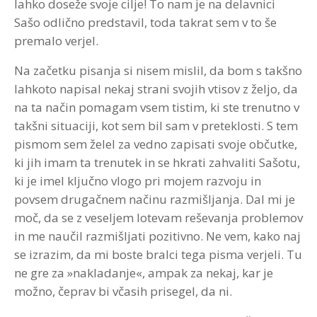
lahko doseže svoje cilje! To nam je na delavnici
Sašo odlično predstavil, toda takrat sem v to še
premalo verjel.
Na začetku pisanja si nisem mislil, da bom s takšno
lahkoto napisal nekaj strani svojih vtisov z željo, da
na ta način pomagam vsem tistim, ki ste trenutno v
takšni situaciji, kot sem bil sam v preteklosti. S tem
pismom sem želel za vedno zapisati svoje občutke,
ki jih imam ta trenutek in se hkrati zahvaliti Sašotu,
ki je imel ključno vlogo pri mojem razvoju in
povsem drugačnem načinu razmišljanja. Dal mi je
moč, da se z veseljem lotevam reševanja problemov
in me naučil razmišljati pozitivno. Ne vem, kako naj
se izrazim, da mi boste bralci tega pisma verjeli. Tu
ne gre za »nakladanje«, ampak za nekaj, kar je
možno, čeprav bi včasih prisegel, da ni.