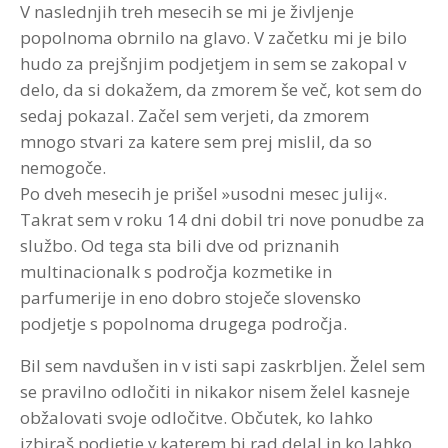
V naslednjih treh mesecih se mi je življenje
popolnoma obrnilo na glavo. V začetku mi je bilo
hudo za prejšnjim podjetjem in sem se zakopal v
delo, da si dokažem, da zmorem še več, kot sem do
sedaj pokazal. Začel sem verjeti, da zmorem
mnogo stvari za katere sem prej mislil, da so
nemogoče.
Po dveh mesecih je prišel »usodni mesec julij«.
Takrat sem v roku 14 dni dobil tri nove ponudbe za
službo. Od tega sta bili dve od priznanih
multinacionalk s področja kozmetike in
parfumerije in eno dobro stoječe slovensko
podjetje s popolnoma drugega področja.
Bil sem navdušen in v isti sapi zaskrbljen. Želel sem
se pravilno odločiti in nikakor nisem želel kasneje
obžalovati svoje odločitve. Občutek, ko lahko
izbiraš podjetje v katerem bi rad delal in ko lahko