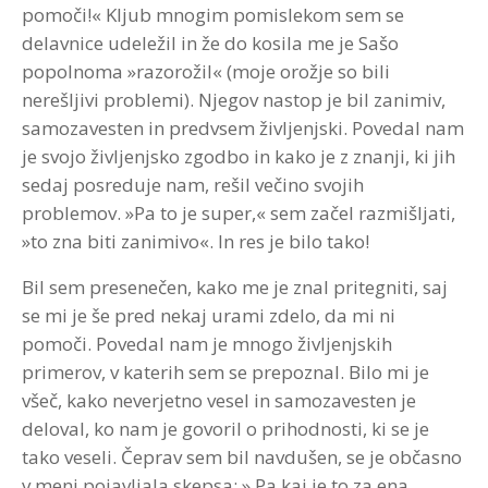
pomoči!« Kljub mnogim pomislekom sem se
delavnice udeležil in že do kosila me je Sašo
popolnoma »razorožil« (moje orožje so bili
nerešljivi problemi). Njegov nastop je bil zanimiv,
samozavesten in predvsem življenjski. Povedal nam
je svojo življenjsko zgodbo in kako je z znanji, ki jih
sedaj posreduje nam, rešil večino svojih
problemov. »Pa to je super,« sem začel razmišljati,
»to zna biti zanimivo«. In res je bilo tako!
Bil sem presenečen, kako me je znal pritegniti, saj
se mi je še pred nekaj urami zdelo, da mi ni
pomoči. Povedal nam je mnogo življenjskih
primerov, v katerih sem se prepoznal. Bilo mi je
všeč, kako neverjetno vesel in samozavesten je
deloval, ko nam je govoril o prihodnosti, ki se je
tako veseli. Čeprav sem bil navdušen, se je občasno
v meni pojavljala skepsa: » Pa kaj je to za ena