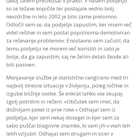
takoj zatem preizkušal v praksi. V našem podjetju
so se težave kopičile ter postajale vedno bolj
nevzdržne in leto 2002 je bilo zame prelomno.
Odločil sem se, da podjetje zapustim, ker nisem več
videl rešitve in sem postal popolnoma demotiviran
za reševanje problemov. Enostavno sem začutil, da
temu podjetju ne morem več koristiti in zato je
bolje, da ga zapustim, saj ne želim delati škode ali
biti pasiven.
Menjavanje službe je statistično rangirano med tri
najbolj stresne situacije v življenju, poleg ločitve in
izgube bližnje osebe. Še enkrat lahko vse skupaj
zgolj potrdim in rečem: »Občutek sem imel, da
doživljam pekel iz prve roke.« Odhajal sem iz
podjetja, kjer sem nekaj dosegel in kjer sem za
sabo puščal blagovne znamke, ki sem jih v vseh teh
letih vzljubil. Odhajal sem drugam in sicer v