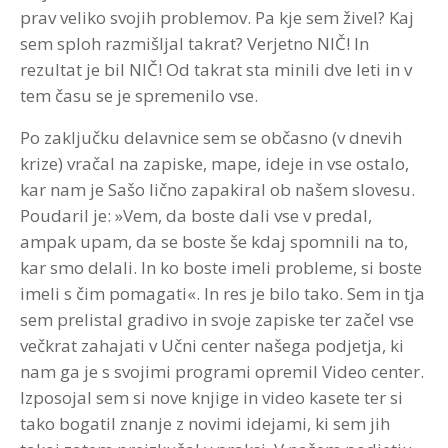
prav veliko svojih problemov. Pa kje sem živel? Kaj
sem sploh razmišljal takrat? Verjetno NIČ! In
rezultat je bil NIČ! Od takrat sta minili dve leti in v
tem času se je spremenilo vse.
Po zaključku delavnice sem se občasno (v dnevih
krize) vračal na zapiske, mape, ideje in vse ostalo,
kar nam je Sašo lično zapakiral ob našem slovesu.
Poudaril je: »Vem, da boste dali vse v predal,
ampak upam, da se boste še kdaj spomnili na to,
kar smo delali. In ko boste imeli probleme, si boste
imeli s čim pomagati«. In res je bilo tako. Sem in tja
sem prelistal gradivo in svoje zapiske ter začel vse
večkrat zahajati v Učni center našega podjetja, ki
nam ga je s svojimi programi opremil Video center.
Izposojal sem si nove knjige in video kasete ter si
tako bogatil znanje z novimi idejami, ki sem jih