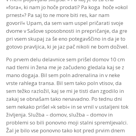
»fora«, ki nam jo hoče prodati? Pa koga hoče »okol
prnest«? Pa saj to ne more biti res, kar nam
govori!« Upam, da sem vam uspel pričarati svoje
dvome v Sašove sposobnosti in prepričanje, da gre
pri vsem skupaj za še eno potegavščino in da je to
gotovo pravljica, ki je jaz pač nikoli ne bom doživel.
Po prvem delu delavnice sem prišel domov 10 cm
nad tlemi in žena me je začudeno gledala kaj se z
mano dogaja. Bil sem poln adrenalina in v neke
vrste rahlega transa. Bil sem tako poln vtisov, da
sem težko razložil, kaj se mi je tisti dan zgodilo in
zakaj se obnašam tako nenavadno. Po tednu dni
sem nekako prišel »k sebi« in se vrnil v ustaljeni tok
življenja. Služba – domov, služba – domov in
problemi so bili ponovno moji stalni spremljevalci.
Žal je bilo vse ponovno tako kot pred prvim dnem