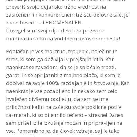
preveriš svojo dejansko tržno vrednost na
zasičenem in konkurenčnem tržišču delovne sile, je
z eno besedo – FENOMENALEN.
Dosegel sem svoj cilj – delati za priznano
multinacionalko na vodilnem delovnem mestu!
Poplačan je ves moj trud, trpljenje, bolečine in
stres, ki sem ga doživljal v prejšnjih letih. Kar
naenkrat se zavedam, da se je splačalo trpeti,
garati in se sprijazniti z majhno plačo, ki sem jo
dobival za svoje 100% razdajanje in žrtvovanje. Kar
naenkrat je vse pozabljeno in nekako sem celo
hvaležen bivšemu podjetju, da sem se imel
priložnost kaliti na začetku svoje poklicne poti v
razmerah, ki so bile milo rečeno – stresne! Danes
sem prišel iz te izkušnje močan in pripravljen na
vse. Pomembno je, da človek vztraja, saj le tako