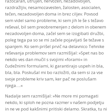
razočaran, utrujen, nervozen, nezadovoljen,
razdražljiv, nesamozavesten, žalosten, asocialen,
tečen, nezadovoljen doma in brez ciljev. Povsod
sem videl samo probleme, ki sem jih le še s težavo
reševal, bil sem preobremenjen z delom in obenem
nezadovoljen doma, začel sem se izogibati družbi,
poleg tega pa so se mi začele pojavljati še težave s
spanjem. Ko sem prišel prvič na delavnico Tehnike
reševanja problemov sem razmišljal: »Spet nas bo
nekdo ves dan mučil s svojimi »forami« in
čudežnimi formulami, ki garantirajo uspeh in bla,
bla, bla. Poskušal mi bo razložiti, da sem si za vse
svoje probleme kriv sam, ker pač ne poslušam
njega….«
Nadalje sem razmišljal: »Ne more mi pomagati
nekdo, ki sploh ne pozna razmer v našem podjetju
in ne ve pod kakšnimi pritiski delamo. Skratka, tu ni