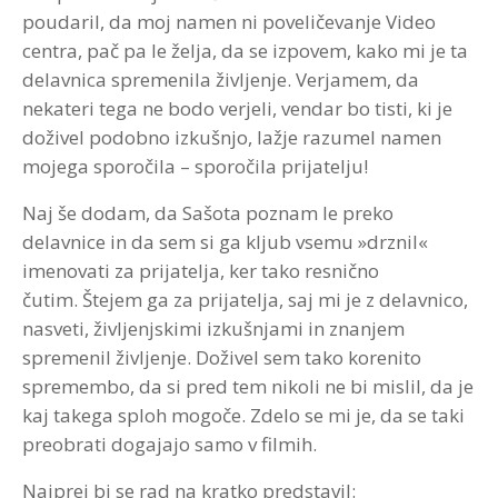
poudaril, da moj namen ni poveličevanje Video
Strokovna Literatura
ROI “Pre-Week”
Contribute
Predstavitev
Prednosti in koristi
Avdio programi po temah
Program “Optimizacija timskega dela”
centra, pač pa le želja, da se izpovem, kako mi je ta
delavnica spremenila življenje. Verjamem, da
Reference
Kazalci veščin
Vizija in poslanstvo
Avdio programi po avtorjih
nekateri tega ne bodo verjeli, vendar bo tisti, ki je
doživel podobno izkušnjo, lažje razumel namen
Zastopstva
Prednosti in koristi
mojega sporočila – sporočila prijatelju!
Partnerji
Naj še dodam, da Sašota poznam le preko
delavnice in da sem si ga kljub vsemu »drznil«
imenovati za prijatelja, ker tako resnično
čutim. Štejem ga za prijatelja, saj mi je z delavnico,
nasveti, življenjskimi izkušnjami in znanjem
spremenil življenje. Doživel sem tako korenito
spremembo, da si pred tem nikoli ne bi mislil, da je
kaj takega sploh mogoče. Zdelo se mi je, da se taki
preobrati dogajajo samo v filmih.
Najprej bi se rad na kratko predstavil: