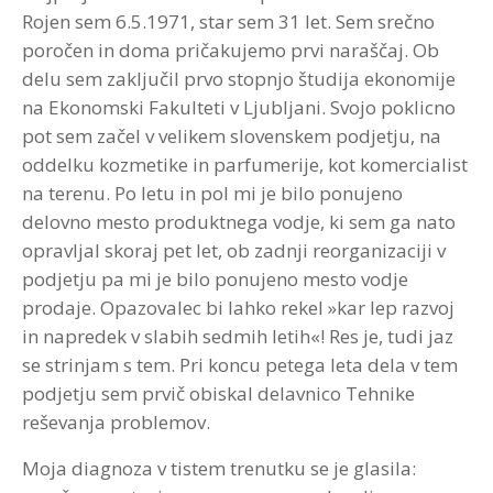
Rojen sem 6.5.1971, star sem 31 let. Sem srečno
poročen in doma pričakujemo prvi naraščaj. Ob
delu sem zaključil prvo stopnjo študija ekonomije
na Ekonomski Fakulteti v Ljubljani. Svojo poklicno
pot sem začel v velikem slovenskem podjetju, na
oddelku kozmetike in parfumerije, kot komercialist
na terenu. Po letu in pol mi je bilo ponujeno
delovno mesto produktnega vodje, ki sem ga nato
opravljal skoraj pet let, ob zadnji reorganizaciji v
podjetju pa mi je bilo ponujeno mesto vodje
prodaje. Opazovalec bi lahko rekel »kar lep razvoj
in napredek v slabih sedmih letih«! Res je, tudi jaz
se strinjam s tem. Pri koncu petega leta dela v tem
podjetju sem prvič obiskal delavnico Tehnike
reševanja problemov.
Moja diagnoza v tistem trenutku se je glasila: