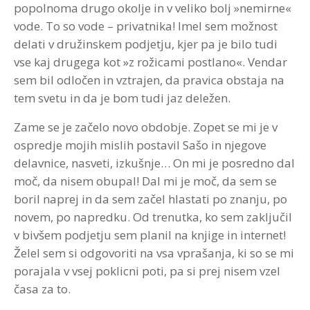
popolnoma drugo okolje in v veliko bolj »nemirne«
vode. To so vode – privatnika! Imel sem možnost
delati v družinskem podjetju, kjer pa je bilo tudi
vse kaj drugega kot »z rožicami postlano«. Vendar
sem bil odločen in vztrajen, da pravica obstaja na
tem svetu in da je bom tudi jaz deležen.
Zame se je začelo novo obdobje. Zopet se mi je v
ospredje mojih mislih postavil Sašo in njegove
delavnice, nasveti, izkušnje… On mi je posredno dal
moč, da nisem obupal! Dal mi je moč, da sem se
boril naprej in da sem začel hlastati po znanju, po
novem, po napredku. Od trenutka, ko sem zaključil
v bivšem podjetju sem planil na knjige in internet!
Želel sem si odgovoriti na vsa vprašanja, ki so se mi
porajala v vsej poklicni poti, pa si prej nisem vzel
časa za to.