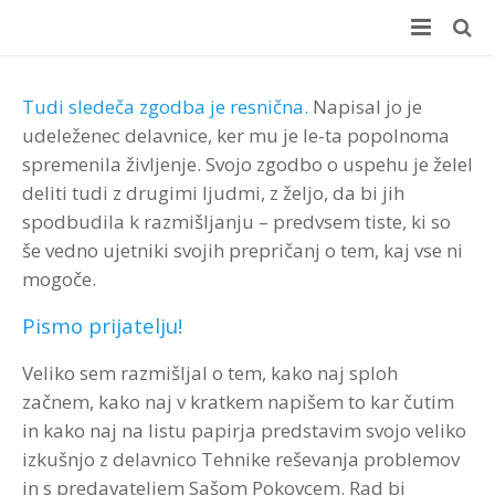
Domov
Tudi sledeča zgodba je resnična.
Napisal jo je
E-učenje
udeleženec delavnice, ker mu je le-ta popolnoma
spremenila življenje. Svojo zgodbo o uspehu je želel
Učni center
E-učenje
deliti tudi z drugimi ljudmi, z željo, da bi jih
spodbudila k razmišljanju – predvsem tiste, ki so
Delavnice
+100 Online usposabljanj
Učni center
še vedno ujetniki svojih prepričanj o tem, kaj vse ni
mogoče.
Coaching
Prednosti za podjetja
Koristi za podjetje
Delavnice
Pismo prijatelju!
Merjenje učinkov (ROI)
Prednosti za zaposlene
Koristi za zaposlene
Različne možnosti izvedbe
Coaching
Veliko sem razmišljal o tem, kako naj sploh
Testiranje
Brezplačen preizkus
Kaj vsebuje
Velik izbor delavnic
ROI Boot Camp (SLO)
Coaching – reference
začnem, kako naj v kratkem napišem to kar čutim
in kako naj na listu papirja predstavim svojo veliko
Kontakt
Wellbeing Essentials
Video
Program “Optimizacija timskega dela”
Koristni viri ROI
Ocenjevanje zaposlenih
Prijava na delavnico ROI Boot Camp
izkušnjo z delavnico Tehnike reševanja problemov
Avdio
Veščine moderiranja za vsakogar
ROI Week 2023
Interplace
Kontakt
Teme programov
in s predavateljem Sašom Pokovcem. Rad bi