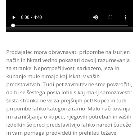
Strokovna Literatura
ROI “Pre-Week”
Contribute
Predstavitev
Prednosti in koristi
Avdio programi po temah
Program “Optimizacija timskega dela”
Reference
Kazalci veščin
Vizija in poslanstvo
Avdio programi po avtorjih
Zastopstva
Prednosti in koristi
Prodajalec mora obravnavati pripombe na izurjen
Partnerji
način in hkrati vedno pokazati dovolj razumevanja
za stranke. Nepotrpežljivost, sarkazem, jeza in
kuhanje mule nimajo kaj iskati v vaših
predstavitvah. Tudi pet zavrnitev ne sme povzročiti,
da bi se šestega posla lotili s kaj manj samozavesti:
šesta stranka ne ve za prejšnjih pet! Kupce in tudi
pripombe lahko kategoriziramo. Malo načrtovanja
in razmišljanja o kupcu, njegovih potrebah in vaših
izdelkih še pred predstavitvijo lahko naredi čudeže
in vam pomaga predvideti in prehiteti težave.