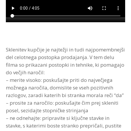
Strokovna Literatura
ROI “Pre-Week”
Contribute
Predstavitev
Prednosti in koristi
Avdio programi po temah
Program “Optimizacija timskega dela”
Reference
Kazalci veščin
Vizija in poslanstvo
Avdio programi po avtorjih
Zastopstva
Prednosti in koristi
Sklenitev kupčije je najtežji in tudi najpomembnejši
Partnerji
del celotnega postopka prodajanja. V tem delu
filma so prikazani postopki in tehnike, ki pomagajo
do večjih naročil:
– merite visoko: poskušajte priti do največjega
možnega naročila, domislite se vseh pozitivnih
razlogov, zaradi katerih bi stranka morala reči “da”
– prosite za naročilo: poskušajte čim prej skleniti
posel, sezidajte stopničke strinjanja
– ne odnehajte: pripravite si ključne stavke in
stavke, s katerimi boste stranko prepričali, pustite