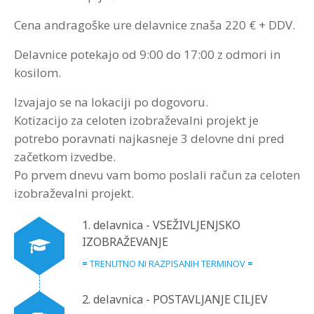
Cena andragoške ure delavnice znaša 220 € + DDV.
Strokovna Literatura
ROI “Pre-Week”
Contribute
Predstavitev
Prednosti in koristi
Avdio programi po temah
Program “Optimizacija timskega dela”
Delavnice potekajo od 9:00 do 17:00 z odmori in
Reference
Kazalci veščin
Vizija in poslanstvo
Avdio programi po avtorjih
kosilom.
Zastopstva
Prednosti in koristi
Izvajajo se na lokaciji po dogovoru.
Kotizacijo za celoten izobraževalni projekt je
Partnerji
potrebo poravnati najkasneje 3 delovne dni pred
začetkom izvedbe.
Po prvem dnevu vam bomo poslali račun za celoten
izobraževalni projekt.
1. delavnica - VSEŽIVLJENJSKO
IZOBRAŽEVANJE
=
TRENUTNO NI RAZPISANIH TERMINOV
=
2. delavnica - POSTAVLJANJE CILJEV