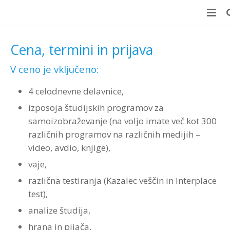
Domov
Cena, termini in prijava
E-učenje
V ceno je vključeno:
Učni center
E-učenje
4 celodnevne delavnice,
izposoja študijskih programov za
Delavnice
+100 Online usposabljanj
Učni center
samoizobraževanje (na voljo imate več kot 300
Coaching
Prednosti za podjetja
Koristi za podjetje
Delavnice
različnih programov na različnih medijih –
video, avdio, knjige),
Merjenje učinkov (ROI)
Prednosti za zaposlene
Koristi za zaposlene
Različne možnosti izvedbe
Coaching
vaje,
Testiranje
Brezplačen preizkus
Kaj vsebuje
Velik izbor delavnic
ROI Boot Camp (SLO)
Coaching – reference
različna testiranja (Kazalec veščin in Interplace
test),
Kontakt
Wellbeing Essentials
Video
Program “Optimizacija timskega dela”
Koristni viri ROI
Ocenjevanje zaposlenih
Prijava na delavnico ROI Boot Camp
analize študija,
Avdio
Veščine moderiranja za vsakogar
ROI Week 2023
Interplace
Kontakt
Teme programov
hrana in pijača.