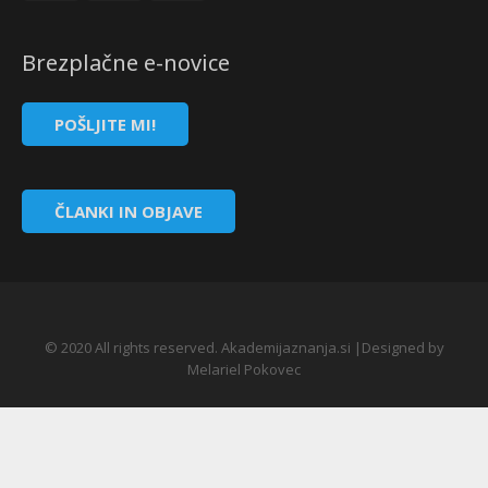
Brezplačne e-novice
POŠLJITE MI!
ČLANKI IN OBJAVE
© 2020 All rights reserved. Akademijaznanja.si |Designed by
Melariel Pokovec