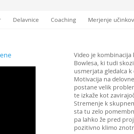
r
Delavnice
Coaching
Merjenje učinkov
lene
Video je kombinacija
Bowlesa, ki tudi skoz
usmerjata gledalca k
Motivacija na delovn
postane velik proble
te izkaže kot zavirajoč
Stremenje k skupnem
sta tu zelo pomembna.
pa lahko že pred proj
pozitivno klimo znotr