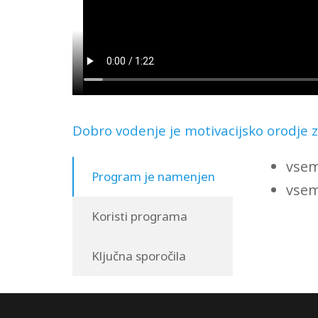
Dobro vodenje je motivacijsko orodje 
vsem,
Program je namenjen
vsem
Koristi programa
Ključna sporočila