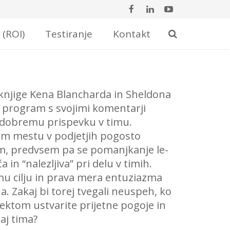
 (ROI)
Testiranje
Kontakt
 knjige Kena Blancharda in Sheldona
i program s svojimi komentarji
 dobremu prispevku v timu.
em mestu v podjetjih pogosto
m, predvsem pa se pomanjkanje le-
a in “nalezljiva” pri delu v timih.
u cilju in prava mera entuziazma
 Zakaj bi torej tvegali neuspeh, ko
ektom ustvarite prijetne pogoje in
aj tima?