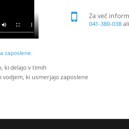
Za več informa
041-380-038
al
za zaposlene.
 ki delajo v timih
 vodjem, ki usmerjajo zaposlene