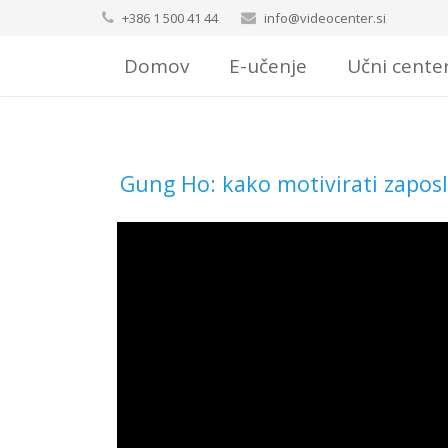
+386 1 500 41 44
info@videocenter.si
Domov
E-učenje
Učni cente
Gung Ho:
kako motivirati zapos