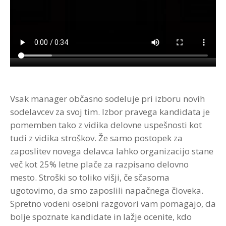
Strokovna Literatura
ROI “Pre-Week”
Contribute
Predstavitev
Prednosti in koristi
Avdio programi po temah
Program “Optimizacija timskega dela”
Reference
Kazalci veščin
Vizija in poslanstvo
Avdio programi po avtorjih
Zastopstva
Prednosti in koristi
Partnerji
Vsak manager občasno sodeluje pri izboru novih
sodelavcev za svoj tim. Izbor pravega kandidata je
pomemben tako z vidika delovne uspešnosti kot
tudi z vidika stroškov. Že samo postopek za
zaposlitev novega delavca lahko organizacijo stane
več kot 25% letne plače za razpisano delovno
mesto. Stroški so toliko višji, če sčasoma
ugotovimo, da smo zaposlili napačnega človeka.
Spretno vodeni osebni razgovori vam pomagajo, da
bolje spoznate kandidate in lažje ocenite, kdo