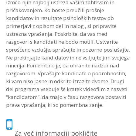
izmed njih najbolj ustreza vašim zahtevam in
pričakovanjem. Ko boste preučili prošnje
kandidatov in rezultate psiholoških testov ob
primerjavi z opisom del in nalog , si pripravite
ustrezna vprašanja. Poskrbite, da vas med
razgovori s kandidati ne bodo motili. Ustvarite
sproščeno vzdušje, sprašujte in pozorno poslušajte.
Ne prekinjajte kandidatov in ne vsiljujte jim svojega
mnenja! Pomembno je, da ohranite nadzor nad
razgovorom. Vprašajte kandidate o podrobnostih,
ki vam niso jasne in odkrito izrazite dvome. Drugi
del programa vsebuje še kratek videofilm z nasveti
“kandidatom”, da znajo v času razgovora postaviti
prava vprašanja, ki so pomembna zanje.
Za več informaciji pokličite