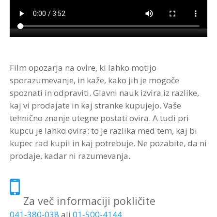
Strokovna Literatura
ROI “Pre-Week”
Contribute
Predstavitev
Prednosti in koristi
Avdio programi po temah
Program “Optimizacija timskega dela”
Reference
Kazalci veščin
Vizija in poslanstvo
Avdio programi po avtorjih
Zastopstva
Prednosti in koristi
Film opozarja na ovire, ki lahko motijo
sporazumevanje, in kaže, kako jih je mogoče
Partnerji
spoznati in odpraviti. Glavni nauk izvira iz razlike,
kaj vi prodajate in kaj stranke kupujejo. Vaše
tehnično znanje utegne postati ovira. A tudi pri
kupcu je lahko ovira: to je razlika med tem, kaj bi
kupec rad kupil in kaj potrebuje. Ne pozabite, da ni
prodaje, kadar ni razumevanja.
Za več informaciji pokličite
041-380-038
ali
01-500-4144