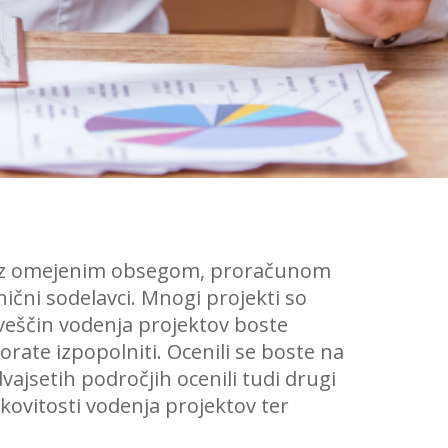
ov z omejenim obsegom, proračunom
ični sodelavci. Mnogi projekti so
veščin vodenja projektov boste
morate izpopolniti. Ocenili se boste na
ajsetih področjih ocenili tudi drugi
inkovitosti vodenja projektov ter