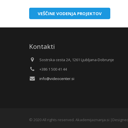
VEŠČINE VODENJA PROJEKTOV
Kontakti
Sostrska cesta 2A, 1261 Ljubljana-Dobrunje
+386 1 500 41 44
info@videocenter.si
© 2020 All rights reserved. Akademijaznanja.si |Designe