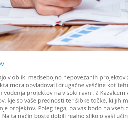
ov
ljajo v obliki medsebojno nepovezanih projekt
kta mora obvladovati drugačne veščine kot tehn
 vodenja projektov na visoki ravni. Z Kazalcem 
v, kje so vaše prednosti ter šibke točke, ki jih 
je projektov. Poleg tega, pa vas bodo na vseh dv
. Na ta način boste dobili realno sliko o vaši uč