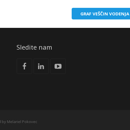
GRAF VEŠČIN VODENJA
Sledite nam
d by Melariel Pokovec