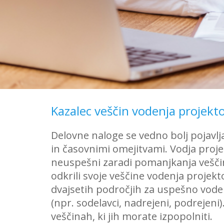
Kazalec veščin vodenja projekt
Delovne naloge se vedno bolj pojav
in časovnimi omejitvami. Vodja proje
neuspešni zaradi pomanjkanja veščin
odkrili svoje veščine vodenja projekto
dvajsetih področjih za uspešno voden
(npr. sodelavci, nadrejeni, podrejeni)
veščinah, ki jih morate izpopolniti.