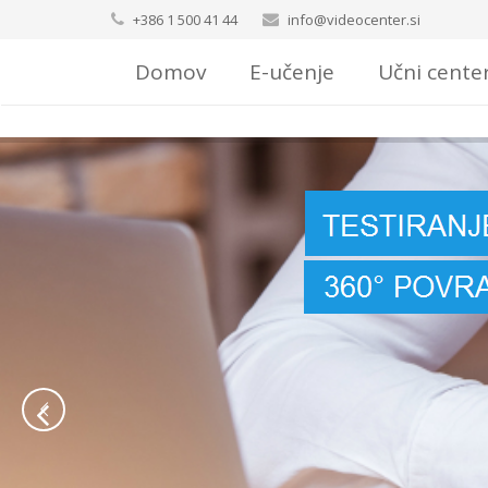
+386 1 500 41 44
info@videocenter.si
Domov
E-učenje
Učni cente