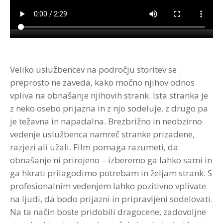
Strokovna Literatura
ROI “Pre-Week”
Contribute
Predstavitev
Prednosti in koristi
Avdio programi po temah
Program “Optimizacija timskega dela”
Reference
Kazalci veščin
Vizija in poslanstvo
Avdio programi po avtorjih
Zastopstva
Prednosti in koristi
Veliko uslužbencev na področju storitev se
preprosto ne zaveda, kako močno njihov odnos
Partnerji
vpliva na obnašanje njihovih strank. Ista stranka je
z neko osebo prijazna in z njo sodeluje, z drugo pa
je težavna in napadalna. Brezbrižno in neobzirno
vedenje uslužbenca namreč stranke prizadene,
razjezi ali užali. Film pomaga razumeti, da
obnašanje ni prirojeno – izberemo ga lahko sami in
ga hkrati prilagodimo potrebam in željam strank. S
profesionalnim vedenjem lahko pozitivno vplivate
na ljudi, da bodo prijazni in pripravljeni sodelovati.
Na ta način boste pridobili dragocene, zadovoljne