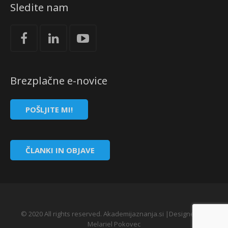
Sledite nam
Brezplačne e-novice
POŠLJITE MI!
ČLANKI IN OBJAVE
© 2020 All rights reserved. Akademijaznanja.si |Designed by
Melariel Pokovec