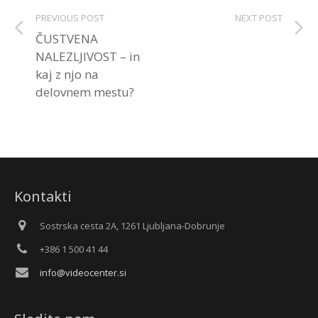
PREVIOUS POST
NEXT POST
ČUSTVENA
NALEZLJIVOST – in
kaj z njo na
delovnem mestu?
Kontakti
Sostrska cesta 2A, 1261 Ljubljana-Dobrunje
+386 1 500 41 44
info@videocenter.si