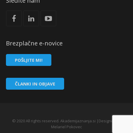
Sledite nam
Brezplačne e-novice
POŠLJITE MI!
ČLANKI IN OBJAVE
© 2020 All rights reserved. Akademijaznanja.si |Designed by
Melariel Pokovec