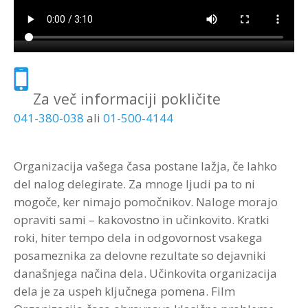
Strokovna Literatura
ROI “Pre-Week”
Contribute
Predstavitev
Prednosti in koristi
Avdio programi po temah
Program “Optimizacija timskega dela”
Reference
Kazalci veščin
Vizija in poslanstvo
Avdio programi po avtorjih
Zastopstva
Prednosti in koristi
Za več informaciji pokličite
041-380-038
ali
01-500-4144
Partnerji
Organizacija vašega časa postane lažja, če lahko
del nalog delegirate. Za mnoge ljudi pa to ni
mogoče, ker nimajo pomočnikov. Naloge morajo
opraviti sami – kakovostno in učinkovito. Kratki
roki, hiter tempo dela in odgovornost vsakega
posameznika za delovne rezultate so dejavniki
današnjega načina dela. Učinkovita organizacija
dela je za uspeh ključnega pomena. Film