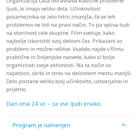
Organizacija časa obravnava klasične probleme
ljudi, ki imajo veliko dela. Učinkovitost
posameznika se zelo hitro zmanjša, če se teh
problemov ne loti na pravi način. To pa vpliva tudi
na storilnost cele skupine. Film svetuje, kako
najbolje izkoristiti svoj delovni čas. Prikazani so
problemi in možne rešitve. Vsakdo najde v filmu
praktične in življenjske nasvete, kako si bolje
organizirati svoje aktivnosti. Na ta način so
napetosti, skrbi in stres na delovnem mestu manjši.
Delo postane veliko bolj učinkovito, ustvarjalno in
prijetno.
Dan ima 24 ur – za vse ljudi enako.
Program je namenjen