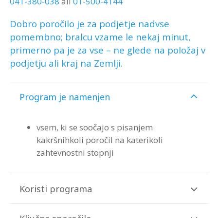
041-380-038
ali
01-500-4144
Dobro poročilo je za podjetje nadvse
pomembno; bralcu vzame le nekaj minut,
primerno pa je za vse – ne glede na položaj v
podjetju ali kraj na Zemlji.
Program je namenjen
vsem, ki se soočajo s pisanjem
kakršnihkoli poročil na katerikoli
zahtevnostni stopnji
Koristi programa