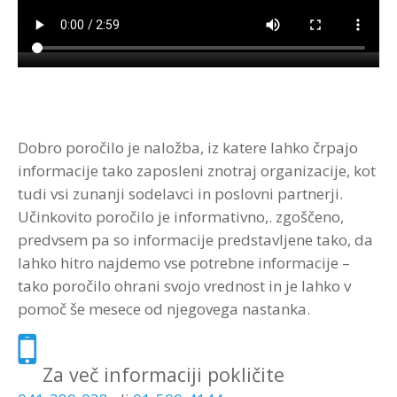
Strokovna Literatura
ROI “Pre-Week”
Contribute
Predstavitev
Prednosti in koristi
Avdio programi po temah
Program “Optimizacija timskega dela”
Reference
Kazalci veščin
Vizija in poslanstvo
Avdio programi po avtorjih
Zastopstva
Prednosti in koristi
Dobro poročilo je naložba, iz katere lahko črpajo
Partnerji
informacije tako zaposleni znotraj organizacije, kot
tudi vsi zunanji sodelavci in poslovni partnerji.
Učinkovito poročilo je informativno,. zgoščeno,
predvsem pa so informacije predstavljene tako, da
lahko hitro najdemo vse potrebne informacije –
tako poročilo ohrani svojo vrednost in je lahko v
pomoč še mesece od njegovega nastanka.
Za več informaciji pokličite