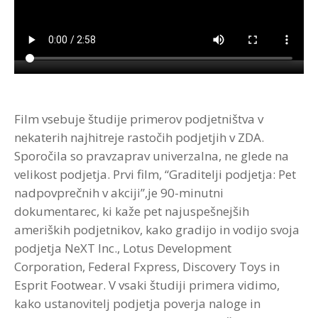
Strokovna Literatura
ROI “Pre-Week”
Contribute
Predstavitev
Prednosti in koristi
Avdio programi po temah
Program “Optimizacija timskega dela”
Reference
Kazalci veščin
Vizija in poslanstvo
Avdio programi po avtorjih
Zastopstva
Prednosti in koristi
Film vsebuje študije primerov podjetništva v
Partnerji
nekaterih najhitreje rastočih podjetjih v ZDA.
Sporočila so pravzaprav univerzalna, ne glede na
velikost podjetja. Prvi film, “Graditelji podjetja: Pet
nadpovprečnih v akciji”,je 90-minutni
dokumentarec, ki kaže pet najuspešnejših
ameriških podjetnikov, kako gradijo in vodijo svoja
podjetja NeXT Inc., Lotus Development
Corporation, Federal Fxpress, Discovery Toys in
Esprit Footwear. V vsaki študiji primera vidimo,
kako ustanovitelj podjetja poverja naloge in