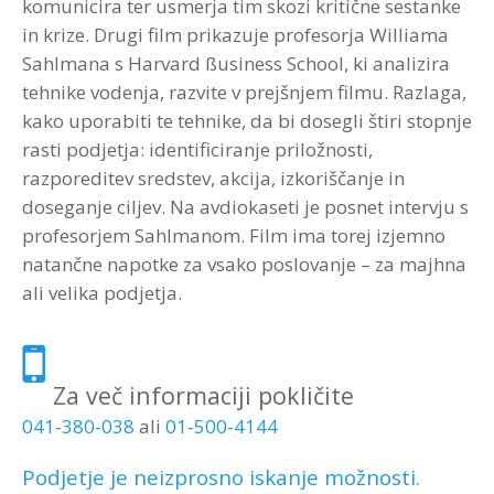
komunicira ter usmerja tim skozi kritične sestanke
in krize. Drugi film prikazuje profesorja Williama
Sahlmana s Harvard ßusiness School, ki analizira
tehnike vodenja, razvite v prejšnjem filmu. Razlaga,
kako uporabiti te tehnike, da bi dosegli štiri stopnje
rasti podjetja: identificiranje priložnosti,
razporeditev sredstev, akcija, izkoriščanje in
doseganje ciljev. Na avdiokaseti je posnet intervju s
profesorjem Sahlmanom. Film ima torej izjemno
natančne napotke za vsako poslovanje – za majhna
ali velika podjetja.
Za več informaciji pokličite
041-380-038
ali
01-500-4144
Podjetje je neizprosno iskanje možnosti.