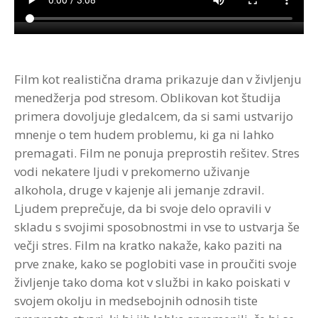
Strokovna Literatura
ROI “Pre-Week”
Contribute
Predstavitev
Prednosti in koristi
Avdio programi po temah
Program “Optimizacija timskega dela”
Reference
Kazalci veščin
Vizija in poslanstvo
Avdio programi po avtorjih
Film kot realistična drama prikazuje dan v življenju
Zastopstva
Prednosti in koristi
menedžerja pod stresom. Oblikovan kot študija
primera dovoljuje gledalcem, da si sami ustvarijo
Partnerji
mnenje o tem hudem problemu, ki ga ni lahko
premagati. Film ne ponuja preprostih rešitev. Stres
vodi nekatere ljudi v prekomerno uživanje
alkohola, druge v kajenje ali jemanje zdravil.
Ljudem preprečuje, da bi svoje delo opravili v
skladu s svojimi sposobnostmi in vse to ustvarja še
večji stres. Film na kratko nakaže, kako paziti na
prve znake, kako se poglobiti vase in proučiti svoje
življenje tako doma kot v službi in kako poiskati v
svojem okolju in medsebojnih odnosih tiste