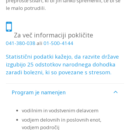
preproste stvari, ki bi jih lahko spremenili, če bi se
le malo potrudili.
Za več informaciji pokličite
041-380-038
ali
01-500-4144
Statistični podatki kažejo, da razvite države
izgubijo 25 odstotkov narodnega dohodka
zaradi bolezni, ki so povezane s stresom.
Program je namenjen
vodilnim in vodstvenim delavcem
vodjem delovnih in poslovnih enot,
vodjem področij