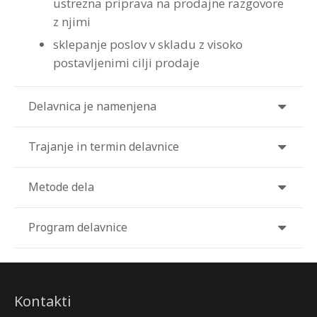
ustrezna priprava na prodajne razgovore
z njimi
Strokovna Literatura
ROI “Pre-Week”
Contribute
Predstavitev
Prednosti in koristi
Avdio programi po temah
Program “Optimizacija timskega dela”
sklepanje poslov v skladu z visoko
Reference
Kazalci veščin
Vizija in poslanstvo
Avdio programi po avtorjih
postavljenimi cilji prodaje
Zastopstva
Prednosti in koristi
Delavnica je namenjena
Partnerji
Trajanje in termin delavnice
Metode dela
Program delavnice
Kontakti