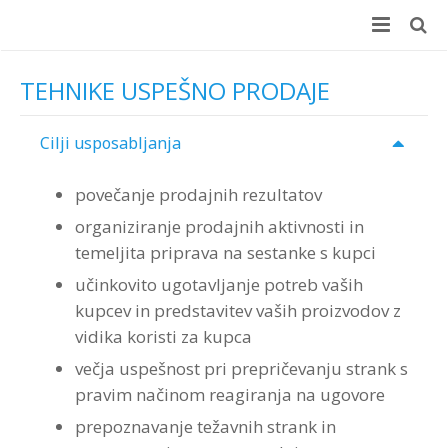
Domov
TEHNIKE USPEŠNO PRODAJE
E-učenje
Cilji usposabljanja
Učni center
E-učenje
povečanje prodajnih rezultatov
Delavnice
+100 Online usposabljanj
Učni center
organiziranje prodajnih aktivnosti in
temeljita priprava na sestanke s kupci
Coaching
Prednosti za podjetja
Koristi za podjetje
Delavnice
učinkovito ugotavljanje potreb vaših
Merjenje učinkov (ROI)
Prednosti za zaposlene
Koristi za zaposlene
Različne možnosti izvedbe
Coaching
kupcev in predstavitev vaših proizvodov z
vidika koristi za kupca
Testiranje
Brezplačen preizkus
Kaj vsebuje
Velik izbor delavnic
ROI Boot Camp (SLO)
Coaching – reference
večja uspešnost pri prepričevanju strank s
Kontakt
Wellbeing Essentials
Video
Program “Optimizacija timskega dela”
Koristni viri ROI
Ocenjevanje zaposlenih
Prijava na delavnico ROI Boot Camp
pravim načinom reagiranja na ugovore
prepoznavanje težavnih strank in
Avdio
Veščine moderiranja za vsakogar
ROI Week 2023
Interplace
Kontakt
Teme programov