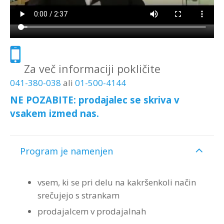
Strokovna Literatura
ROI “Pre-Week”
Contribute
Predstavitev
Prednosti in koristi
Avdio programi po temah
Program “Optimizacija timskega dela”
Reference
Kazalci veščin
Vizija in poslanstvo
Avdio programi po avtorjih
Zastopstva
Prednosti in koristi
Za več informaciji pokličite
041-380-038
ali
01-500-4144
Partnerji
NE POZABITE: prodajalec se skriva v
vsakem izmed nas.
Program je namenjen
vsem, ki se pri delu na kakršenkoli način
srečujejo s strankam
prodajalcem v prodajalnah