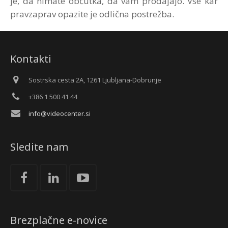
je, da nimate občutka, da vam prodajajo. Vse kar
pravzaprav opazite je odlična postrežba.
Kontakti
Sostrska cesta 2A, 1261 Ljubljana-Dobrunje
+386 1 500 41 44
info@videocenter.si
Sledite nam
Brezplačne e-novice