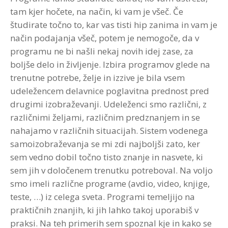
tam kjer hočete, na način, ki vam je všeč. Če
študirate točno to, kar vas tisti hip zanima in vam je
način podajanja všeč, potem je nemogoče, da v
programu ne bi našli nekaj novih idej zase, za
boljše delo in življenje. Izbira programov glede na
trenutne potrebe, želje in izzive je bila vsem
udeležencem delavnice poglavitna prednost pred
drugimi izobraževanji. Udeleženci smo različni, z
različnimi željami, različnim predznanjem in se
nahajamo v različnih situacijah. Sistem vodenega
samoizobraževanja se mi zdi najboljši zato, ker
sem vedno dobil točno tisto znanje in nasvete, ki
sem jih v določenem trenutku potreboval. Na voljo
smo imeli različne programe (avdio, video, knjige,
teste, …) iz celega sveta. Programi temeljijo na
praktičnih znanjih, ki jih lahko takoj uporabiš v
praksi. Na teh primerih sem spoznal kje in kako se