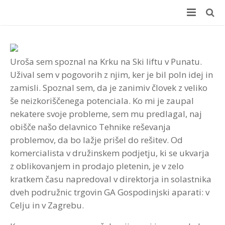
Domov
E-učenje
Uroša sem spoznal na Krku na Ski liftu v Punatu.
Užival sem v pogovorih z njim, ker je bil poln idej in
Učni center
E-učenje
zamisli. Spoznal sem, da je zanimiv človek z veliko
še neizkoriščenega potenciala. Ko mi je zaupal
Delavnice
+100 Online usposabljanj
Učni center
nekatere svoje probleme, sem mu predlagal, naj
obišče našo delavnico Tehnike reševanja
Coaching
Prednosti za podjetja
Koristi za podjetje
Delavnice
problemov, da bo lažje prišel do rešitev. Od
Merjenje učinkov (ROI)
Prednosti za zaposlene
Koristi za zaposlene
Različne možnosti izvedbe
Coaching
komercialista v družinskem podjetju, ki se ukvarja
z oblikovanjem in prodajo pletenin, je v zelo
Testiranje
Brezplačen preizkus
Kaj vsebuje
Velik izbor delavnic
ROI Boot Camp (SLO)
Coaching – reference
kratkem času napredoval v direktorja in solastnika
dveh podružnic trgovin GA Gospodinjski aparati: v
Kontakt
Wellbeing Essentials
Video
Program “Optimizacija timskega dela”
Koristni viri ROI
Ocenjevanje zaposlenih
Prijava na delavnico ROI Boot Camp
Celju in v Zagrebu.
Avdio
Veščine moderiranja za vsakogar
ROI Week 2023
Interplace
Kontakt
Teme programov