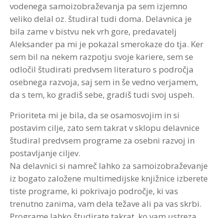
vodenega samoizobraževanja pa sem izjemno
veliko delal oz. študiral tudi doma. Delavnica je
bila zame v bistvu nek vrh gore, predavatelj
Aleksander pa mi je pokazal smerokaze do tja. Ker
sem bil na nekem razpotju svoje kariere, sem se
odločil študirati predvsem literaturo s področja
osebnega razvoja, saj sem in še vedno verjamem,
da s tem, ko gradiš sebe, gradiš tudi svoj uspeh.
Prioriteta mi je bila, da se osamosvojim in si
postavim cilje, zato sem takrat v sklopu delavnice
študiral predvsem programe za osebni razvoj in
postavljanje ciljev.
Na delavnici si namreč lahko za samoizobraževanje
iz bogato založene multimedijske knjižnice izberete
tiste programe, ki pokrivajo področje, ki vas
trenutno zanima, vam dela težave ali pa vas skrbi.
Programe lahko študirate takrat, ko vam ustreza,