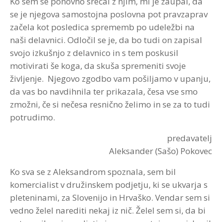
Ko sem se ponovno srečal z njim, mi je zaupal, da
se je njegova samostojna poslovna pot pravzaprav
Strokovna Literatura
ROI “Pre-Week”
Contribute
Predstavitev
Prednosti in koristi
Avdio programi po temah
Program “Optimizacija timskega dela”
začela kot posledica sprememb po udeležbi na
naši delavnici. Odločil se je, da bo tudi on zapisal
Reference
Kazalci veščin
Vizija in poslanstvo
Avdio programi po avtorjih
svojo izkušnjo z delavnico in s tem poskusil
Zastopstva
Prednosti in koristi
motivirati še koga, da skuša spremeniti svoje
življenje. Njegovo zgodbo vam pošiljamo v upanju,
Partnerji
da vas bo navdihnila ter prikazala, česa vse smo
zmožni, če si nečesa resnično želimo in se za to tudi
potrudimo.
predavatelj
Aleksander (Sašo) Pokovec
Ko sva se z Aleksandrom spoznala, sem bil
komercialist v družinskem podjetju, ki se ukvarja s
pleteninami, za Slovenijo in Hrvaško. Vendar sem si
vedno želel narediti nekaj iz nič. Želel sem si, da bi