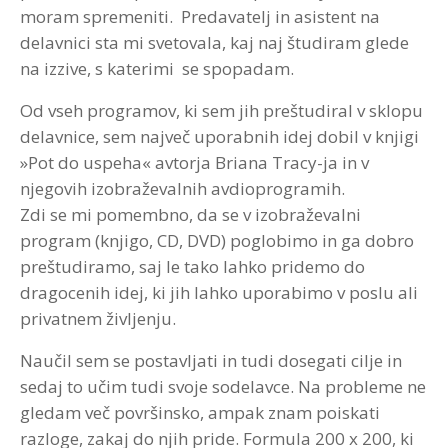
moram spremeniti. Predavatelj in asistent na
delavnici sta mi svetovala, kaj naj študiram glede
na izzive, s katerimi se spopadam.
Od vseh programov, ki sem jih preštudiral v sklopu
delavnice, sem največ uporabnih idej dobil v knjigi
»Pot do uspeha« avtorja Briana Tracy-ja in v
njegovih izobraževalnih avdioprogramih.
Zdi se mi pomembno, da se v izobraževalni
program (knjigo, CD, DVD) poglobimo in ga dobro
preštudiramo, saj le tako lahko pridemo do
dragocenih idej, ki jih lahko uporabimo v poslu ali
privatnem življenju.
Naučil sem se postavljati in tudi dosegati cilje in
sedaj to učim tudi svoje sodelavce. Na probleme ne
gledam več površinsko, ampak znam poiskati
razloge, zakaj do njih pride. Formula 200 x 200, ki