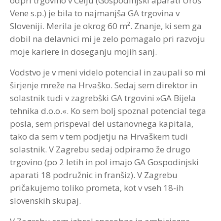
odprl trgovino v Celju (Gospodinjski aparati Uroš
Vene s.p.) je bila to najmanjša GA trgovina v
Sloveniji. Merila je okrog 60 m². Znanje, ki sem ga
dobil na delavnici mi je zelo pomagalo pri razvoju
moje kariere in doseganju mojih sanj.
Vodstvo je v meni videlo potencial in zaupali so mi
širjenje mreže na Hrvaško. Sedaj sem direktor in
solastnik tudi v zagrebški GA trgovini »GA Bijela
tehnika d.o.o.«. Ko sem bolj spoznal potencial tega
posla, sem prispeval del ustanovnega kapitala,
tako da sem v tem podjetju na Hrvaškem tudi
solastnik. V Zagrebu sedaj odpiramo že drugo
trgovino (po 2 letih in pol imajo GA Gospodinjski
aparati 18 podružnic in franšiz). V Zagrebu
pričakujemo toliko prometa, kot v vseh 18-ih
slovenskih skupaj.