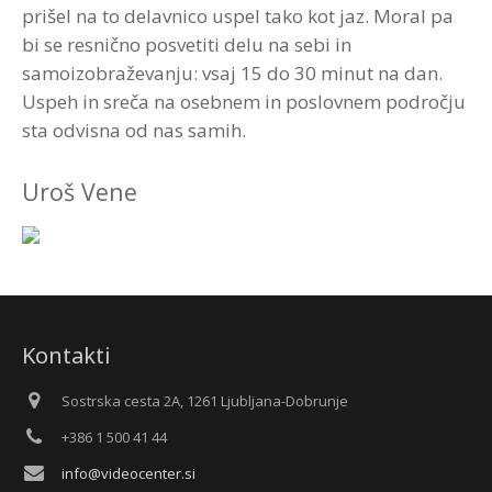
prišel na to delavnico uspel tako kot jaz. Moral pa
bi se resnično posvetiti delu na sebi in
samoizobraževanju: vsaj 15 do 30 minut na dan.
Uspeh in sreča na osebnem in poslovnem področju
sta odvisna od nas samih.
Uroš Vene
Kontakti
Sostrska cesta 2A, 1261 Ljubljana-Dobrunje
+386 1 500 41 44
info@videocenter.si