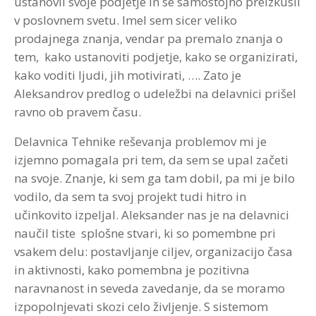
ustanovil svoje podjetje in se samostojno preizkusil
v poslovnem svetu. Imel sem sicer veliko
prodajnega znanja, vendar pa premalo znanja o
tem, kako ustanoviti podjetje, kako se organizirati,
kako voditi ljudi, jih motivirati, …. Zato je
Aleksandrov predlog o udeležbi na delavnici prišel
ravno ob pravem času.
Delavnica Tehnike reševanja problemov mi je
izjemno pomagala pri tem, da sem se upal začeti
na svoje. Znanje, ki sem ga tam dobil, pa mi je bilo
vodilo, da sem ta svoj projekt tudi hitro in
učinkovito izpeljal. Aleksander nas je na delavnici
naučil tiste splošne stvari, ki so pomembne pri
vsakem delu: postavljanje ciljev, organizacijo časa
in aktivnosti, kako pomembna je pozitivna
naravnanost in seveda zavedanje, da se moramo
izpopolnjevati skozi celo življenje. S sistemom