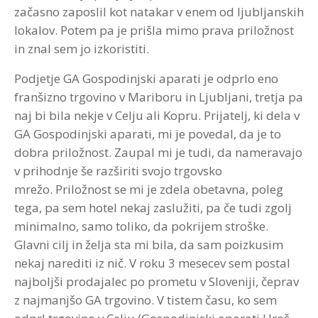
začasno zaposlil kot natakar v enem od ljubljanskih
lokalov. Potem pa je prišla mimo prava priložnost
in znal sem jo izkoristiti.
Podjetje GA Gospodinjski aparati je odprlo eno
franšizno trgovino v Mariboru in Ljubljani, tretja pa
naj bi bila nekje v Celju ali Kopru. Prijatelj, ki dela v
GA Gospodinjski aparati, mi je povedal, da je to
dobra priložnost. Zaupal mi je tudi, da nameravajo
v prihodnje še razširiti svojo trgovsko
mrežo. Priložnost se mi je zdela obetavna, poleg
tega, pa sem hotel nekaj zaslužiti, pa če tudi zgolj
minimalno, samo toliko, da pokrijem stroške.
Glavni cilj in želja sta mi bila, da sam poizkusim
nekaj narediti iz nič. V roku 3 mesecev sem postal
najboljši prodajalec po prometu v Sloveniji, čeprav
z najmanjšo GA trgovino. V tistem času, ko sem