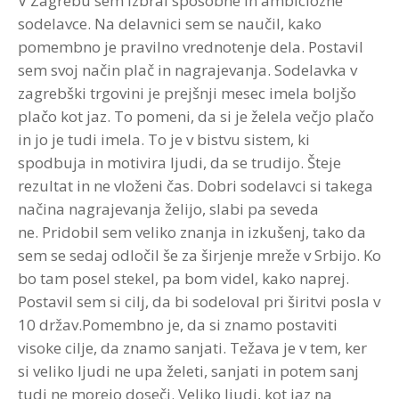
V Zagrebu sem izbral sposobne in ambiciozne
sodelavce. Na delavnici sem se naučil, kako
pomembno je pravilno vrednotenje dela. Postavil
sem svoj način plač in nagrajevanja. Sodelavka v
zagrebški trgovini je prejšnji mesec imela boljšo
plačo kot jaz. To pomeni, da si je želela večjo plačo
in jo je tudi imela. To je v bistvu sistem, ki
spodbuja in motivira ljudi, da se trudijo. Šteje
rezultat in ne vloženi čas. Dobri sodelavci si takega
načina nagrajevanja želijo, slabi pa seveda
ne. Pridobil sem veliko znanja in izkušenj, tako da
sem se sedaj odločil še za širjenje mreže v Srbijo. Ko
bo tam posel stekel, pa bom videl, kako naprej.
Postavil sem si cilj, da bi sodeloval pri širitvi posla v
10 držav.Pomembno je, da si znamo postaviti
visoke cilje, da znamo sanjati. Težava je v tem, ker
si veliko ljudi ne upa želeti, sanjati in potem sanj
tudi ne morejo doseči. Veliko ljudi, kot jaz na