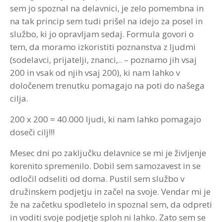
sem jo spoznal na delavnici, je zelo pomembna in
na tak princip sem tudi prišel na idejo za posel in
službo, ki jo opravljam sedaj. Formula govori o
tem, da moramo izkoristiti poznanstva z ljudmi
(sodelavci, prijatelji, znanci,.. – poznamo jih vsaj
200 in vsak od njih vsaj 200), ki nam lahko v
določenem trenutku pomagajo na poti do našega
cilja.
200 x 200 = 40.000 ljudi, ki nam lahko pomagajo
doseči cilj!!!
Mesec dni po zaključku delavnice se mi je življenje
korenito spremenilo. Dobil sem samozavest in se
odločil odseliti od doma. Pustil sem službo v
družinskem podjetju in začel na svoje. Vendar mi je
že na začetku spodletelo in spoznal sem, da odpreti
in voditi svoje podjetje sploh ni lahko. Zato sem se