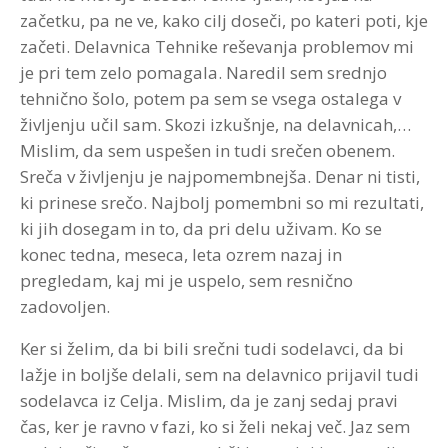
začetku, pa ne ve, kako cilj doseči, po kateri poti, kje
začeti. Delavnica Tehnike reševanja problemov mi
je pri tem zelo pomagala. Naredil sem srednjo
tehnično šolo, potem pa sem se vsega ostalega v
življenju učil sam. Skozi izkušnje, na delavnicah,…
Mislim, da sem uspešen in tudi srečen obenem.
Sreča v življenju je najpomembnejša. Denar ni tisti,
ki prinese srečo. Najbolj pomembni so mi rezultati,
ki jih dosegam in to, da pri delu uživam. Ko se
konec tedna, meseca, leta ozrem nazaj in
pregledam, kaj mi je uspelo, sem resnično
zadovoljen.
Ker si želim, da bi bili srečni tudi sodelavci, da bi
lažje in boljše delali, sem na delavnico prijavil tudi
sodelavca iz Celja. Mislim, da je zanj sedaj pravi
čas, ker je ravno v fazi, ko si želi nekaj več. Jaz sem