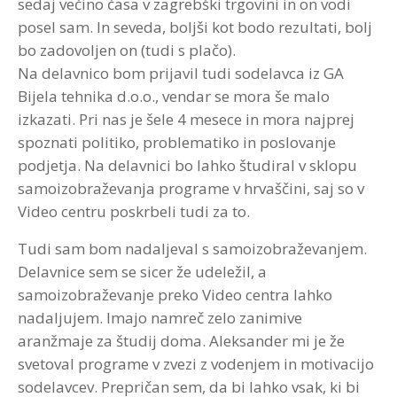
sedaj večino časa v zagrebški trgovini in on vodi
posel sam. In seveda, boljši kot bodo rezultati, bolj
bo zadovoljen on (tudi s plačo).
Na delavnico bom prijavil tudi sodelavca iz GA
Bijela tehnika d.o.o., vendar se mora še malo
izkazati. Pri nas je šele 4 mesece in mora najprej
spoznati politiko, problematiko in poslovanje
podjetja. Na delavnici bo lahko študiral v sklopu
samoizobraževanja programe v hrvaščini, saj so v
Video centru poskrbeli tudi za to.
Tudi sam bom nadaljeval s samoizobraževanjem.
Delavnice sem se sicer že udeležil, a
samoizobraževanje preko Video centra lahko
nadaljujem. Imajo namreč zelo zanimive
aranžmaje za študij doma. Aleksander mi je že
svetoval programe v zvezi z vodenjem in motivacijo
sodelavcev. Prepričan sem, da bi lahko vsak, ki bi