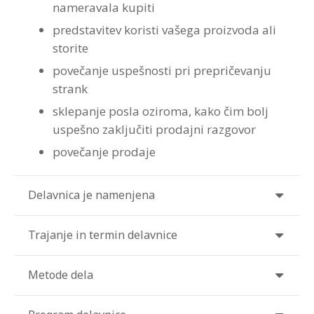
nameravala kupiti
Strokovna Literatura
ROI “Pre-Week”
Contribute
Predstavitev
Prednosti in koristi
Avdio programi po temah
Program “Optimizacija timskega dela”
predstavitev koristi vašega proizvoda ali
storite
Reference
Kazalci veščin
Vizija in poslanstvo
Avdio programi po avtorjih
povečanje uspešnosti pri prepričevanju
strank
Zastopstva
Prednosti in koristi
sklepanje posla oziroma, kako čim bolj
Partnerji
uspešno zaključiti prodajni razgovor
povečanje prodaje
Delavnica je namenjena
Trajanje in termin delavnice
Metode dela