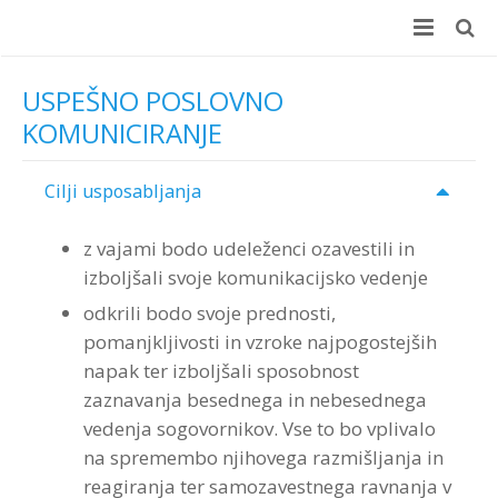
Domov
USPEŠNO POSLOVNO
KOMUNICIRANJE
E-učenje
Učni center
E-učenje
Cilji usposabljanja
Delavnice
+100 Online usposabljanj
Učni center
z vajami bodo udeleženci ozavestili in
izboljšali svoje komunikacijsko vedenje
Coaching
Prednosti za podjetja
Koristi za podjetje
Delavnice
odkrili bodo svoje prednosti,
Merjenje učinkov (ROI)
Prednosti za zaposlene
Koristi za zaposlene
Različne možnosti izvedbe
Coaching
pomanjkljivosti in vzroke najpogostejših
napak ter izboljšali sposobnost
Testiranje
Brezplačen preizkus
Kaj vsebuje
Velik izbor delavnic
ROI Boot Camp (SLO)
Coaching – reference
zaznavanja besednega in nebesednega
vedenja sogovornikov. Vse to bo vplivalo
Kontakt
Wellbeing Essentials
Video
Program “Optimizacija timskega dela”
Koristni viri ROI
Ocenjevanje zaposlenih
Prijava na delavnico ROI Boot Camp
na spremembo njihovega razmišljanja in
reagiranja ter samozavestnega ravnanja v
Avdio
Veščine moderiranja za vsakogar
ROI Week 2023
Interplace
Kontakt
Teme programov