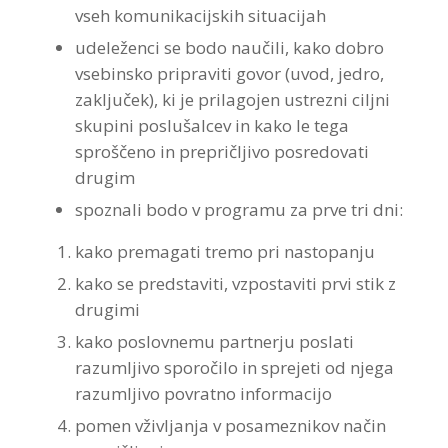
vseh komunikacijskih situacijah
Strokovna Literatura
ROI “Pre-Week”
Contribute
Predstavitev
Prednosti in koristi
Avdio programi po temah
Program “Optimizacija timskega dela”
udeleženci se bodo naučili, kako dobro
vsebinsko pripraviti govor (uvod, jedro,
Reference
Kazalci veščin
Vizija in poslanstvo
Avdio programi po avtorjih
zaključek), ki je prilagojen ustrezni ciljni
skupini poslušalcev in kako le tega
Zastopstva
Prednosti in koristi
sproščeno in prepričljivo posredovati
Partnerji
drugim
spoznali bodo v programu za prve tri dni:
kako premagati tremo pri nastopanju
kako se predstaviti, vzpostaviti prvi stik z
drugimi
kako poslovnemu partnerju poslati
razumljivo sporočilo in sprejeti od njega
razumljivo povratno informacijo
pomen vživljanja v posameznikov način