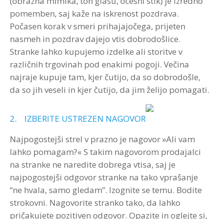
(obrazna mimika, ton glasu, očesni stik) je izredno
pomemben, saj kaže na iskrenost pozdrava.
Počasen korak v smeri prihajajočega, prijeten
nasmeh in pozdrav dajejo vtis dobrodošlice.
Stranke lahko kupujemo izdelke ali storitve v
različnih trgovinah pod enakimi pogoji. Večina
najraje kupuje tam, kjer čutijo, da so dobrodošle,
da so jih veseli in kjer čutijo, da jim želijo pomagati.
2. IZBERITE USTREZEN NAGOVOR
Najpogostejši strel v prazno je nagovor »Ali vam
lahko pomagam?« S takim nagovorom prodajalci
na stranke ne naredite dobrega vtisa, saj je
najpogostejši odgovor stranke na tako vprašanje
“ne hvala, samo gledam”. Izognite se temu. Bodite
strokovni. Nagovorite stranko tako, da lahko
pričakujete pozitiven odgovor. Opazite in oglejte si,