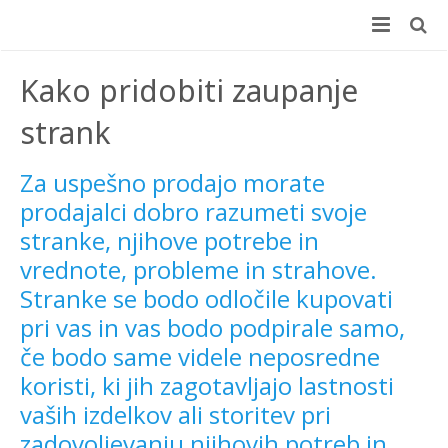
Domov
Kako pridobiti zaupanje
E-učenje
strank
Učni center
E-učenje
Za uspešno prodajo morate
prodajalci dobro razumeti svoje
Delavnice
+100 Online usposabljanj
Učni center
stranke, njihove potrebe in
Coaching
Prednosti za podjetja
Koristi za podjetje
Delavnice
vrednote, probleme in strahove.
Stranke se bodo odločile kupovati
Merjenje učinkov (ROI)
Prednosti za zaposlene
Koristi za zaposlene
Različne možnosti izvedbe
Coaching
pri vas in vas bodo podpirale samo,
Testiranje
Brezplačen preizkus
Kaj vsebuje
Velik izbor delavnic
ROI Boot Camp (SLO)
Coaching – reference
če bodo same videle neposredne
koristi, ki jih zagotavljajo lastnosti
Kontakt
Wellbeing Essentials
Video
Program “Optimizacija timskega dela”
Koristni viri ROI
Ocenjevanje zaposlenih
Prijava na delavnico ROI Boot Camp
vaših izdelkov ali storitev pri
zadovoljevanju njihovih potreb in
Avdio
Veščine moderiranja za vsakogar
ROI Week 2023
Interplace
Kontakt
Teme programov