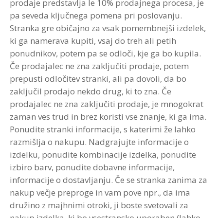
prodaje predstavlja le 10% prodajnega procesa, je
pa seveda ključnega pomena pri poslovanju.
Stranka gre običajno za vsak pomembnejši izdelek,
ki ga namerava kupiti, vsaj do treh ali petih
ponudnikov, potem pa se odloči, kje ga bo kupila.
Če prodajalec ne zna zaključiti prodaje, potem
prepusti odločitev stranki, ali pa dovoli, da bo
zaključil prodajo nekdo drug, ki to zna. Če
prodajalec ne zna zaključiti prodaje, je mnogokrat
zaman ves trud in brez koristi vse znanje, ki ga ima.
Ponudite stranki informacije, s katerimi že lahko
razmišlja o nakupu. Nadgrajujte informacije o
izdelku, ponudite kombinacije izdelka, ponudite
izbiro barv, ponudite dobavne informacije,
informacije o dostavljanju. Če se stranka zanima za
nakup večje preproge in vam pove npr., da ima
družino z majhnimi otroki, ji boste svetovali za
nakup izdelka, ki bo vsestransko uporaben (lahko