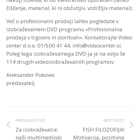
čiščenje, material, ki ni občutljiv, vzdržljiv material).
Več o profesionalni prodaji lahko pogledate v
izobraževalnem DVD programu »Profesionalna
prodaja v trgovini in storitvah«. Kontaktirajte Video
center d.o.o. 01/500 41 44, info@videocenter.si.
Poleg tega izobraževalnega DVD-ja je na voljo še
114 drugih videoizobraževalnih programov.
Aleksander Pokovec
predavatelj
PREVIOUS POST
NEXT POST
Za izobraževalce:
FISH FILOZOFIJA!
naši multimedijski
Motivacija, pozitivna