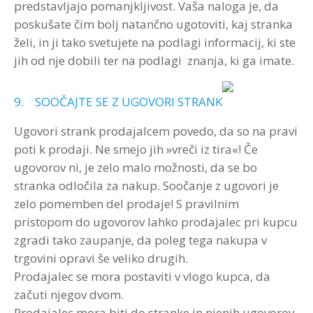
predstavljajo pomanjkljivost. Vaša naloga je, da
poskušate čim bolj natančno ugotoviti, kaj stranka
želi, in ji tako svetujete na podlagi informacij, ki ste
jih od nje dobili ter na podlagi znanja, ki ga imate.
9. SOOČAJTE SE Z UGOVORI STRANK
Ugovori strank prodajalcem povedo, da so na pravi
poti k prodaji. Ne smejo jih »vreči iz tira«! Če
ugovorov ni, je zelo malo možnosti, da se bo
stranka odločila za nakup. Soočanje z ugovori je
zelo pomemben del prodaje! S pravilnim
pristopom do ugovorov lahko prodajalec pri kupcu
zgradi tako zaupanje, da poleg tega nakupa v
trgovini opravi še veliko drugih.
Prodajalec se mora postaviti v vlogo kupca, da
začuti njegov dvom.
Prodajalec mora biti do stranke in njenih ugovorov