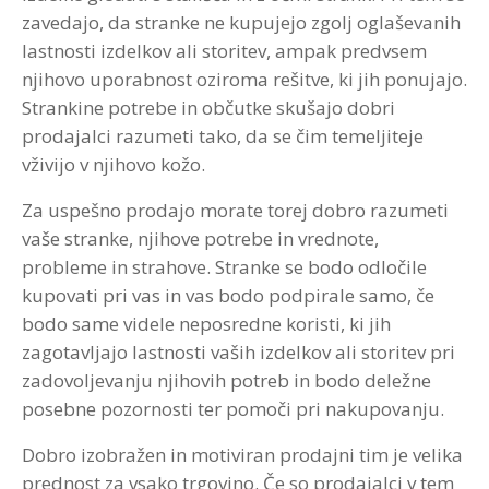
zavedajo, da stranke ne kupujejo zgolj oglaševanih
lastnosti izdelkov ali storitev, ampak predvsem
njihovo uporabnost oziroma rešitve, ki jih ponujajo.
Strankine potrebe in občutke skušajo dobri
prodajalci razumeti tako, da se čim temeljiteje
vživijo v njihovo kožo.
Za uspešno prodajo morate torej dobro razumeti
vaše stranke, njihove potrebe in vrednote,
probleme in strahove. Stranke se bodo odločile
kupovati pri vas in vas bodo podpirale samo, če
bodo same videle neposredne koristi, ki jih
zagotavljajo lastnosti vaših izdelkov ali storitev pri
zadovoljevanju njihovih potreb in bodo deležne
posebne pozornosti ter pomoči pri nakupovanju.
Dobro izobražen in motiviran prodajni tim je velika
prednost za vsako trgovino. Če so prodajalci v tem