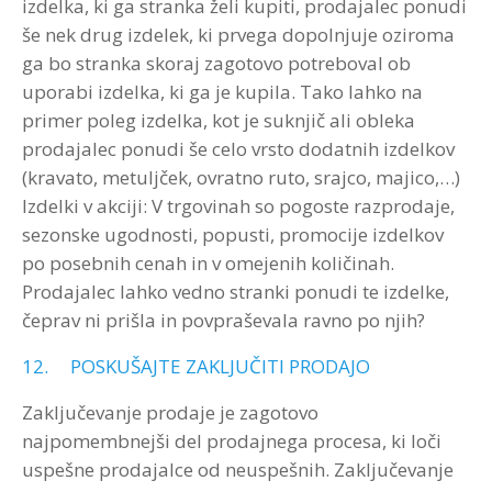
izdelka, ki ga stranka želi kupiti, prodajalec ponudi
še nek drug izdelek, ki prvega dopolnjuje oziroma
ga bo stranka skoraj zagotovo potreboval ob
uporabi izdelka, ki ga je kupila. Tako lahko na
primer poleg izdelka, kot je suknjič ali obleka
prodajalec ponudi še celo vrsto dodatnih izdelkov
(kravato, metuljček, ovratno ruto, srajco, majico,…)
Izdelki v akciji: V trgovinah so pogoste razprodaje,
sezonske ugodnosti, popusti, promocije izdelkov
po posebnih cenah in v omejenih količinah.
Prodajalec lahko vedno stranki ponudi te izdelke,
čeprav ni prišla in povpraševala ravno po njih?
12. POSKUŠAJTE ZAKLJUČITI PRODAJO
Zaključevanje prodaje je zagotovo
najpomembnejši del prodajnega procesa, ki loči
uspešne prodajalce od neuspešnih. Zaključevanje