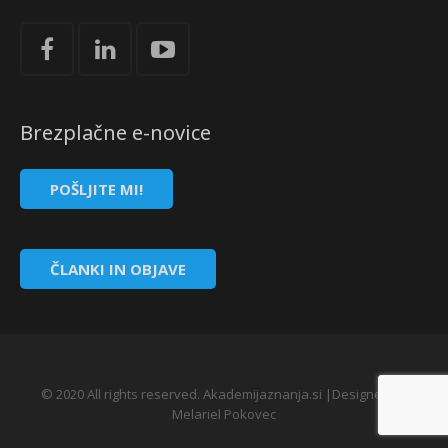
Brezplačne e-novice
POŠLJITE MI!
ČLANKI IN OBJAVE
© 2020 All rights reserved. Akademijaznanja.si |Designed by
Melariel Pokovec