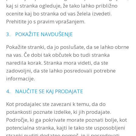
kaj si stranka ogleduje, že tako lahko približno
ocenite kaj bo stranka od vas želela izvedeti.
Prehitite jo s pravim vprašanjem.
3. POKAŽITE NAVDUŠENJE
Pokažite stranki, da jo poslušate, da se lahko obrne
na vas. Če dobi tak občutek bo tudi stranka
naredila korak. Stranka mora videti, da ste
zadovoljni, da ste lahko posredovali potrebne
informacije.
4. NAUČITE SE KAJ PRODAJATE
Kot prodajalec ste zavezani k temu, da do
potankosti poznate izdelke, ki jih prodajate.
Področje, ki ga pokrivate morate poznati bolje, kot
potencialna stranka, kajti le tako ste usposobljeni
stranki nuditi dodatno pomoč, in ji posredovati