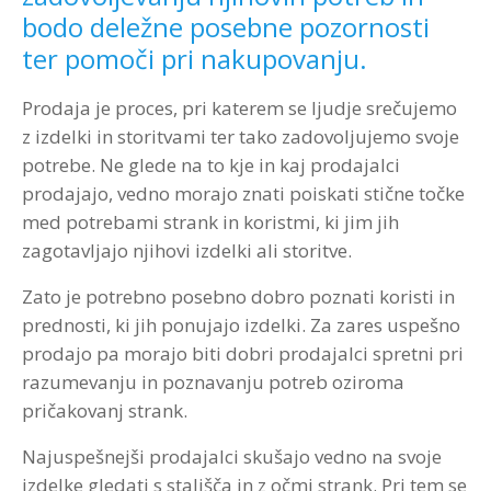
bodo deležne posebne pozornosti
Strokovna Literatura
ROI “Pre-Week”
Contribute
Predstavitev
Prednosti in koristi
Avdio programi po temah
Program “Optimizacija timskega dela”
ter pomoči pri nakupovanju.
Reference
Kazalci veščin
Vizija in poslanstvo
Avdio programi po avtorjih
Prodaja je proces, pri katerem se ljudje srečujemo
z izdelki in storitvami ter tako zadovoljujemo svoje
Zastopstva
Prednosti in koristi
potrebe. Ne glede na to kje in kaj prodajalci
prodajajo, vedno morajo znati poiskati stične točke
Partnerji
med potrebami strank in koristmi, ki jim jih
zagotavljajo njihovi izdelki ali storitve.
Zato je potrebno posebno dobro poznati koristi in
prednosti, ki jih ponujajo izdelki. Za zares uspešno
prodajo pa morajo biti dobri prodajalci spretni pri
razumevanju in poznavanju potreb oziroma
pričakovanj strank.
Najuspešnejši prodajalci skušajo vedno na svoje
izdelke gledati s stališča in z očmi strank. Pri tem se