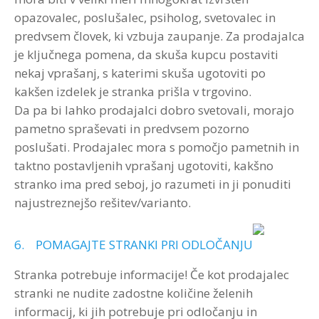
opazovalec, poslušalec, psiholog, svetovalec in
predvsem človek, ki vzbuja zaupanje. Za prodajalca
je ključnega pomena, da skuša kupcu postaviti
nekaj vprašanj, s katerimi skuša ugotoviti po
kakšen izdelek je stranka prišla v trgovino.
Da pa bi lahko prodajalci dobro svetovali, morajo
pametno spraševati in predvsem pozorno
poslušati. Prodajalec mora s pomočjo pametnih in
taktno postavljenih vprašanj ugotoviti, kakšno
stranko ima pred seboj, jo razumeti in ji ponuditi
najustreznejšo rešitev/varianto.
6. POMAGAJTE STRANKI PRI ODLOČANJU
Stranka potrebuje informacije! Če kot prodajalec
stranki ne nudite zadostne količine želenih
informacij, ki jih potrebuje pri odločanju in