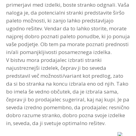
primerjavi med izdelki, boste stranko odgnali. Vaša
naloga je, da potencialni stranki predstavite širšo
paleto možnosti, ki zanjo lahko predstavljajo
ugodno rešitev. Vendar da to lahko storite, morate
najprej dobro poznati paleto ponudbe, ki jo ponuja
vaše podjetje. Ob tem pa morate poznati prednosti
in/ali pomanjkljivosti posameznega izdelka.
V bistvu mora prodajalec izbrati stranki
najustreznejši izdelek, čeprav ji bo seveda
predstavil več možnosti/variant kot predlog, zato
da si bo stranka na koncu izbrala eno od njih. Tako
bo imela še vedno občutek, da je izbrala sama,
čeprav ji bo prodajalec sugeriral, kaj naj kupi. Je pa
seveda izredno pomembno, da prodajalec resnično
dobro razume stranko, dobro pozna svoje izdelke
in, seveda, da ji svetuje optimalno rešitev.