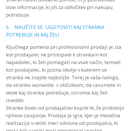
tiste informacije, ki jih za odločitev pri nakupu
potrebuje.
5. NAUČITE SE UGOTOVITI KAJ STRANKA
POTREBUJE IN KAJ ŽELI
Ključnega pomena pri profesionalni prodaji je, da
kot prodajalec ne pristopate k strankam kot
napadalec, ki želi pomagati na vsak način, temveč
kot prodajalec, ki pozna okolje v katerem se
stranka ne znajde najboljše. Torej je vaša naloga,
da stranko seznanite z občutkom, da razumete in
veste kaj stranka potrebuje, oziroma kaj želi
izvedeti.
Stranke bodo od prodajalcev kupile le, če pridobijo
njihovo zaupanje. Prodaja je igra, kjer je mesečna
realizacija v veliki meri odvisna od prodajalca, ki
mora biti v veliki meri mnogokrat izvrsten