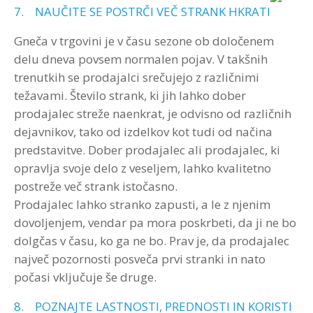
7. NAUČITE SE POSTRČI VEČ STRANK HKRATI
Gneča v trgovini je v času sezone ob določenem
delu dneva povsem normalen pojav. V takšnih
trenutkih se prodajalci srečujejo z različnimi
težavami. Število strank, ki jih lahko dober
prodajalec streže naenkrat, je odvisno od različnih
dejavnikov, tako od izdelkov kot tudi od načina
predstavitve. Dober prodajalec ali prodajalec, ki
opravlja svoje delo z veseljem, lahko kvalitetno
postreže več strank istočasno.
Prodajalec lahko stranko zapusti, a le z njenim
dovoljenjem, vendar pa mora poskrbeti, da ji ne bo
dolgčas v času, ko ga ne bo. Prav je, da prodajalec
največ pozornosti posveča prvi stranki in nato
počasi vključuje še druge.
8. POZNAJTE LASTNOSTI, PREDNOSTI IN KORISTI