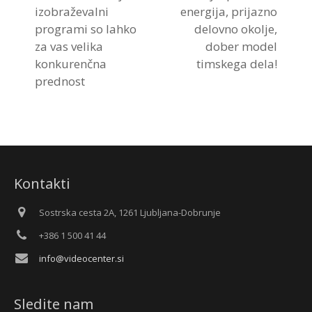
izobraževalni
energija, prijazno
programi so lahko
delovno okolje,
za vas velika
dober model
konkurenčna
timskega dela!
prednost
Kontakti
Sostrska cesta 2A, 1261 Ljubljana-Dobrunje
+386 1 500 41 44
info@videocenter.si
Sledite nam